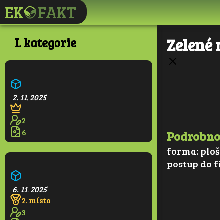
I. kategorie
Zelené 
Ekologická škola
2. 11. 2025
2
6
Podrobno
forma:
ploš
postup do f
Pralesní věž
6. 11. 2025
2. místo
3