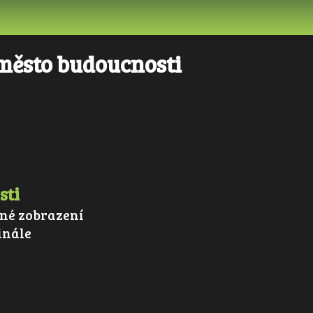
město budoucnosti
sti
né zobrazení
inále