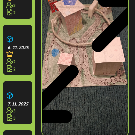
3
2
Kvetoucí park
6. 11. 2025
2
2
Větrná elektrárna
7. 11. 2025
3
3