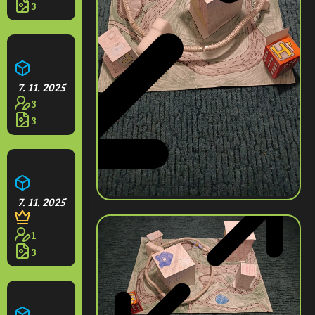
3
Aquapark Olešná
7. 11. 2025
3
3
Restaurace na rampách
7. 11. 2025
1
3
Domeček