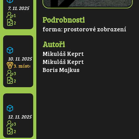
7. 11. 2025
1
Podrobnosti
2
forma:
prostorové zobrazení
Magic zelené bistro
Autoři
Mikuláš Keprt
10. 11. 2025
Mikuláš Keprt
3. místo
Boris Majkus
3
2
Budoucí město v Praze
12. 11. 2025
3
2