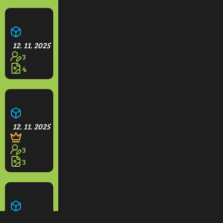
Bubík City
12. 11. 2025
3
4
Psí město na moři
12. 11. 2025
3
3
Město farmářů Rabu land
12. 11. 2025