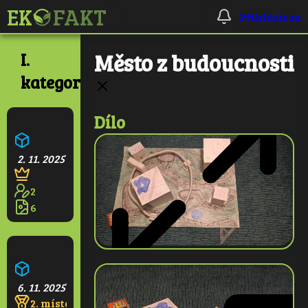
Přihlásit se
I.
Město z budoucnosti
kategorie
Dílo
Ekologická škola
2. 11. 2025
2
6
Pralesní věž
6. 11. 2025
2. místo