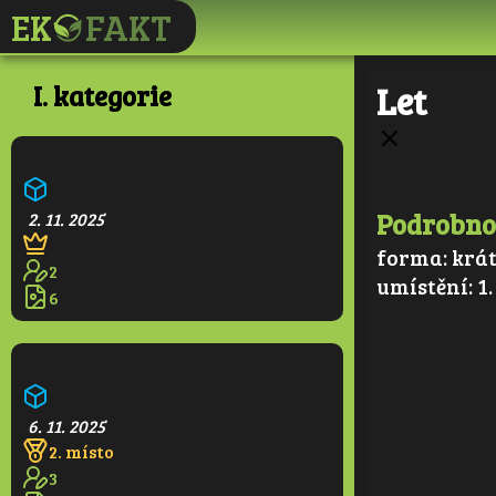
I. kategorie
Let
Ekologická škola
Podrobno
2. 11. 2025
forma:
krát
2
umístění:
1.
6
Pralesní věž
6. 11. 2025
2. místo
3