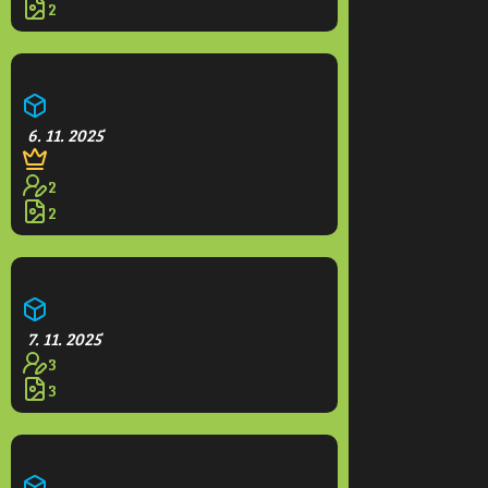
2
Kvetoucí park
6. 11. 2025
2
2
Větrná elektrárna
7. 11. 2025
3
3
Farma