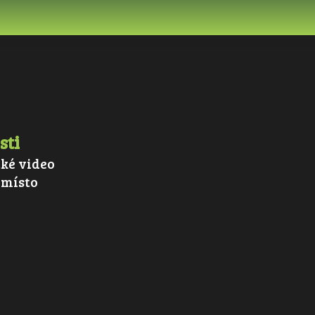
sti
ké video
 místo