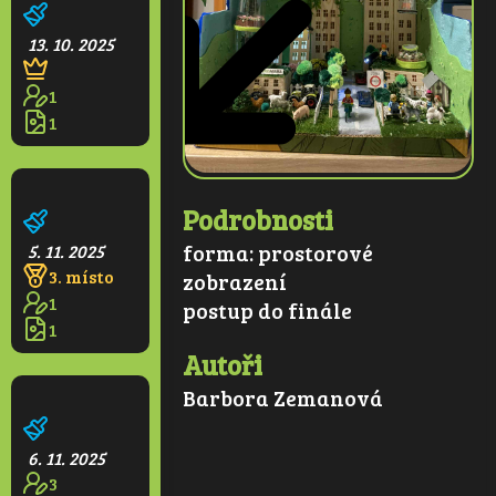
13. 10. 2025
1
1
Město budoucnosti
Podrobnosti
forma:
prostorové
5. 11. 2025
3. místo
zobrazení
1
postup do finále
1
Autoři
Barbora Zemanová
Zelené domy
6. 11. 2025
3