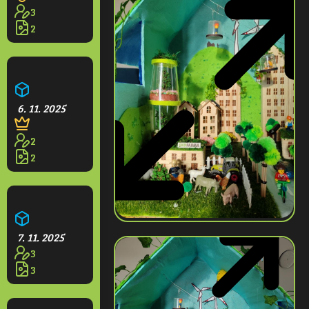
3
2
Kvetoucí park
6. 11. 2025
2
2
Větrná elektrárna
7. 11. 2025
3
3