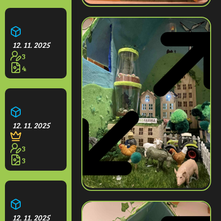
Bubík City
12. 11. 2025
3
4
Psí město na moři
12. 11. 2025
3
3
Město farmářů Rabu land
12. 11. 2025