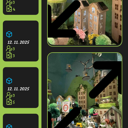
3
4
Ekofarma
12. 11. 2025
3
3
Město z budoucnosti
12. 11. 2025
3
5
Dream city Eco Paradise