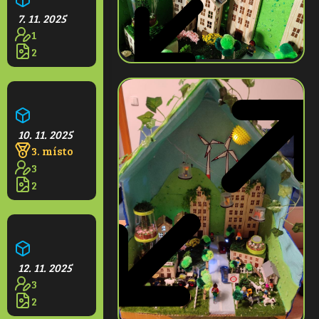
7. 11. 2025
1
2
Magic zelené bistro
10. 11. 2025
3. místo
3
2
Budoucí město v Praze
12. 11. 2025
3
2