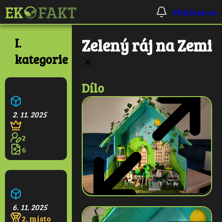
Přihlásit se
I.
Zelený ráj na Zemi
kategorie
Dílo
Ekologická škola
2. 11. 2025
2
6
Pralesní věž
6. 11. 2025
2. místo