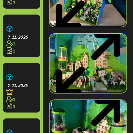
3
Aquapark Olešná
7. 11. 2025
3
3
Restaurace na rampách
7. 11. 2025
1
3
Domeček