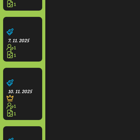
1
BIO včelín
7. 11. 2025
1
1
Pralesní dům
10. 11. 2025
1
1
Zelené město