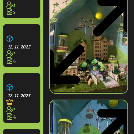
1
2
Kapybaří svět
12. 11. 2025
3
6
Budoucí dům na vodě
12. 11. 2025
3
4