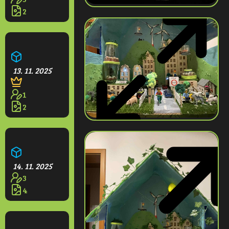
2
Zelená Ostrava
13. 11. 2025
1
2
Točící výtah z recyklovaného materiálu
14. 11. 2025
3
4
Vysněné Město