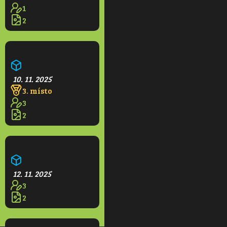
1
2
Magic zelené bistro
10. 11. 2025
3. místo
3
2
Budoucí město v Praze
12. 11. 2025
3
2