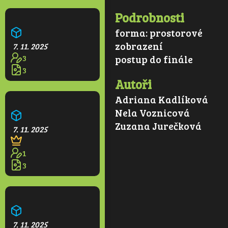
Podrobnosti
Aquapark Olešná
forma:
prostorové
zobrazení
7. 11. 2025
3
postup do finále
3
Autoři
Adriana Kadlíková
Restaurace na rampách
Nela Voznicová
Zuzana Jurečková
7. 11. 2025
1
3
Domeček
7. 11. 2025