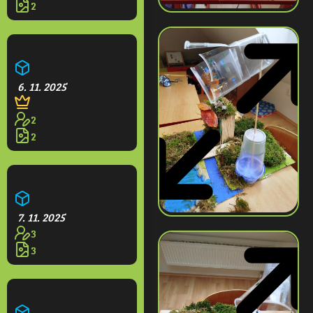
2
Kvetoucí park
6. 11. 2025
2
2
Větrná elektrárna
7. 11. 2025
3
3
Farma