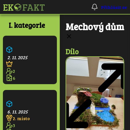
Přihlásit se
I. kategorie
Mechový dům
Ekologická škola
Dílo
2. 11. 2025
2
6
Pralesní věž
6. 11. 2025
2. místo
3