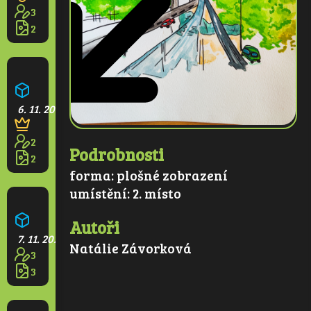
3
2
Kvetoucí park
6. 11. 2025
2
Podrobnosti
2
forma:
plošné zobrazení
umístění:
2. místo
Větrná elektrárna
Autoři
7. 11. 2025
Natálie Závorková
3
3