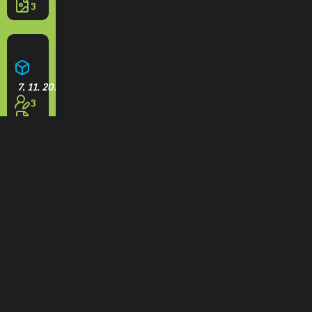
3
Aquapark Olešná
7. 11. 2025
3
3
Restaurace na rampách
7. 11. 2025
1
3
Domeček