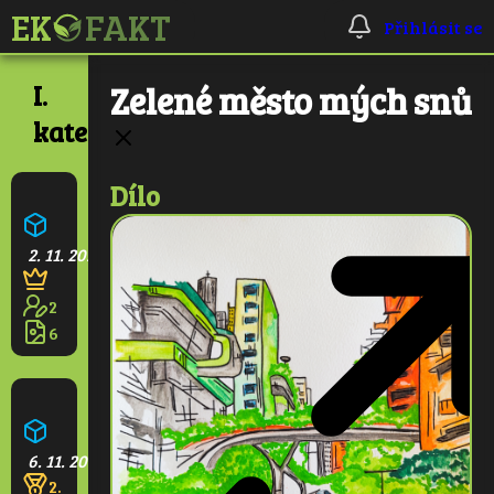
Přihlásit se
I.
Zelené město mých snů
kategorie
Dílo
Ekologická škola
2. 11. 2025
2
6
Pralesní věž
6. 11. 2025
2. místo