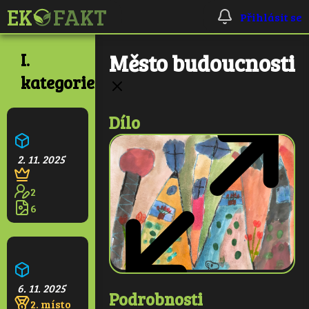
Přihlásit se
I.
Město budoucnosti
kategorie
Dílo
Ekologická škola
2. 11. 2025
2
6
Pralesní věž
6. 11. 2025
Podrobnosti
2. místo