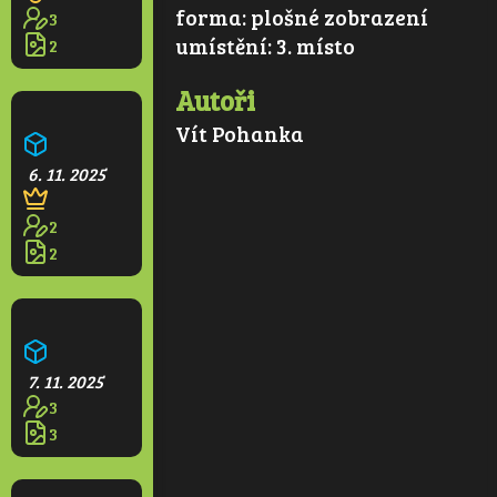
forma:
plošné zobrazení
3
umístění:
3. místo
2
Autoři
Kvetoucí park
Vít Pohanka
6. 11. 2025
2
2
Větrná elektrárna
7. 11. 2025
3
3