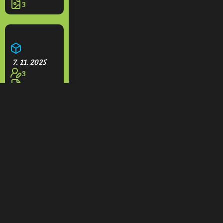
3
Aquapark Olešná
7. 11. 2025
3
3
Restaurace na rampách
7. 11. 2025
1
3
Domeček