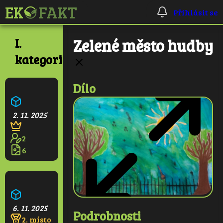
Přihlásit se
I.
Zelené město hudby
kategorie
Dílo
Ekologická škola
2. 11. 2025
2
6
Pralesní věž
6. 11. 2025
Podrobnosti
2. místo