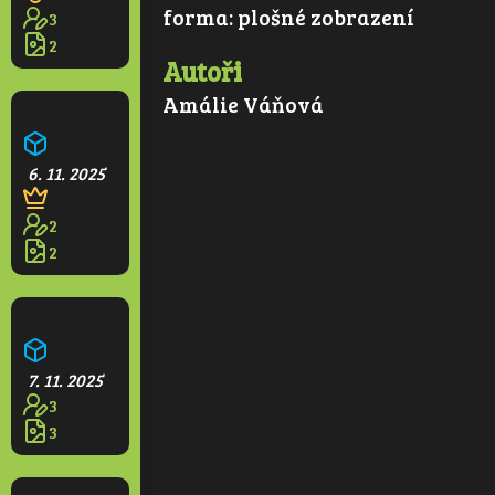
forma:
plošné zobrazení
3
2
Autoři
Amálie Váňová
Kvetoucí park
6. 11. 2025
2
2
Větrná elektrárna
7. 11. 2025
3
3