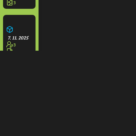
3
Aquapark Olešná
7. 11. 2025
3
3
Restaurace na rampách
7. 11. 2025
1
3
Domeček