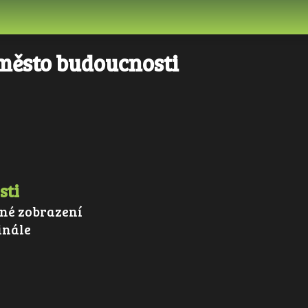
město budoucnosti
sti
né zobrazení
inále