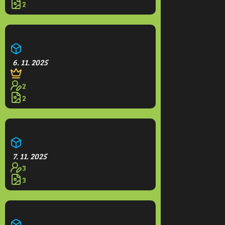
2
Kvetoucí park
6. 11. 2025
2
2
Větrná elektrárna
7. 11. 2025
3
3
Farma