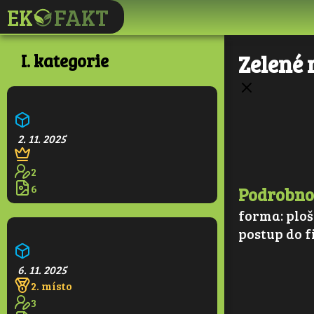
I. kategorie
Zelené 
Ekologická škola
2. 11. 2025
2
6
Podrobno
forma:
ploš
postup do f
Pralesní věž
6. 11. 2025
2. místo
3