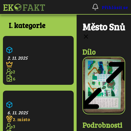
Přihlásit se
I. kategorie
Město Snů
Ekologická škola
Dílo
2. 11. 2025
2
6
Pralesní věž
6. 11. 2025
2. místo
Podrobnosti
3