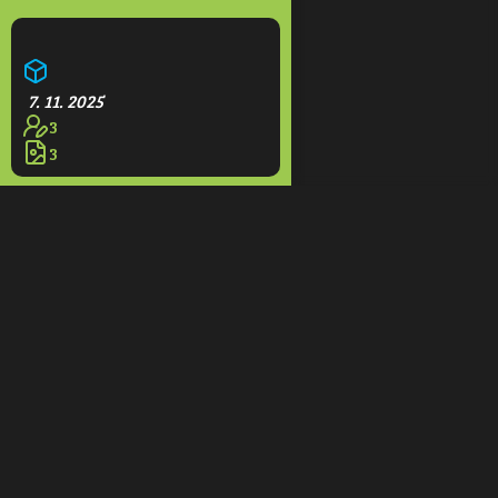
Aquapark Olešná
7. 11. 2025
3
3
Restaurace na rampách
7. 11. 2025
1
3
Domeček
7. 11. 2025