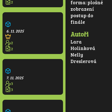
forma:
plošné
2
zobrazení
postup do
Kvetoucí park
finále
6. 11. 2025
Autoři
Lara
2
Holinková
2
Nelly
Dreslerová
Větrná elektrárna
7. 11. 2025
3
3
Farma