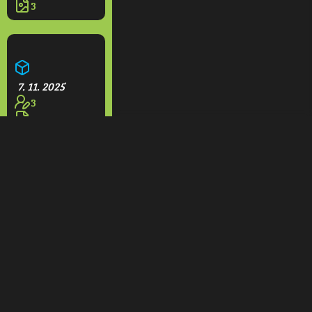
3
Aquapark Olešná
7. 11. 2025
3
3
Restaurace na rampách
7. 11. 2025
1
3
Domeček