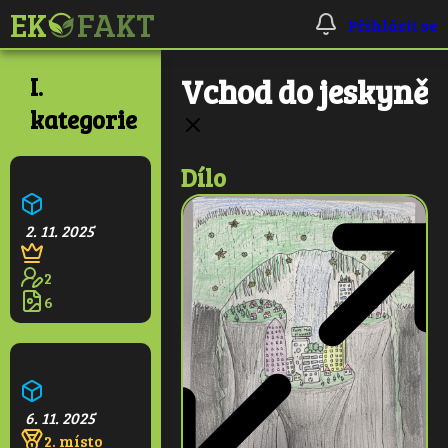
Přihlásit se
I.
Vchod do jeskyně
kategorie
Dílo
Ekologická škola
2. 11. 2025
2
6
Pralesní věž
6. 11. 2025
2. místo