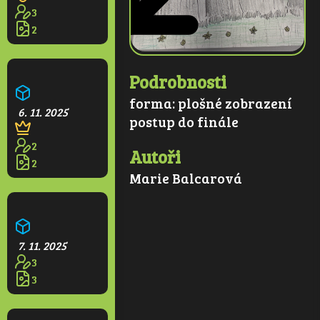
3
2
Kvetoucí park
Podrobnosti
forma:
plošné zobrazení
6. 11. 2025
postup do finále
2
Autoři
2
Marie Balcarová
Větrná elektrárna
7. 11. 2025
3
3