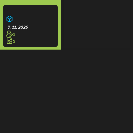
Aquapark Olešná
7. 11. 2025
3
3
Restaurace na rampách
7. 11. 2025
1
3
Domeček
7. 11. 2025