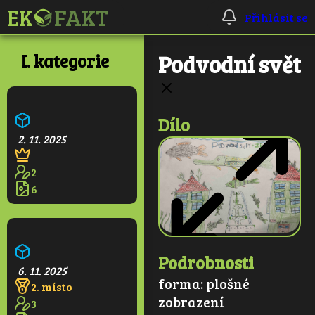
Přihlásit se
I. kategorie
Podvodní svět
Ekologická škola
Dílo
2. 11. 2025
2
6
Pralesní věž
Podrobnosti
6. 11. 2025
forma:
plošné
2. místo
zobrazení
3