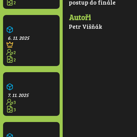
postup do finále
2
Autoři
Kvetoucí park
Petr Višňák
6. 11. 2025
2
2
Větrná elektrárna
7. 11. 2025
3
3
Farma