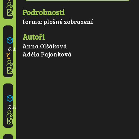
3
Podrobnosti
2
forma:
plošné zobrazení
Kvetoucí park
Autoři
Anna Olšáková
6. 11. 2025
Adéla Pajonková
2
2
Větrná elektrárna
7. 11. 2025
3
3