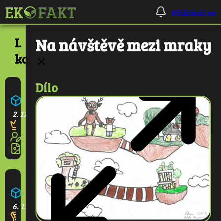
Přihlásit se
I.
Na návštěvě mezi mraky
kategorie
Dílo
Ekologická škola
2. 11. 2025
2
6
Pralesní věž
6. 11. 2025
2. místo