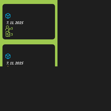
Aquapark Olešná
7. 11. 2025
3
3
Restaurace na rampách
7. 11. 2025
1
3
Domeček
7. 11. 2025