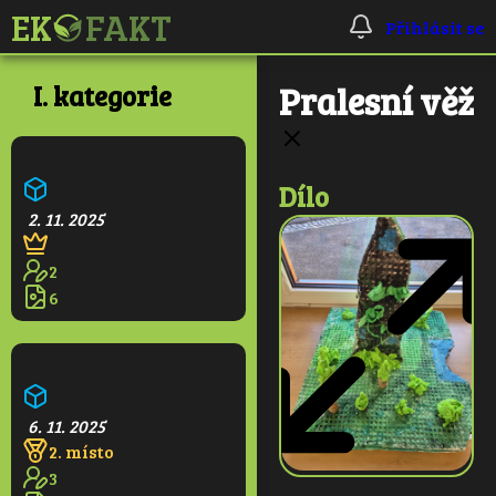
Přihlásit se
I. kategorie
Pralesní věž
Ekologická škola
Dílo
2. 11. 2025
2
6
Pralesní věž
6. 11. 2025
2. místo
3