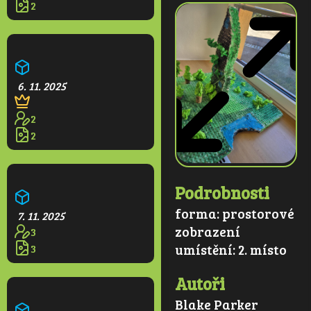
2
Kvetoucí park
6. 11. 2025
2
2
Větrná elektrárna
Podrobnosti
forma:
prostorové
7. 11. 2025
zobrazení
3
umístění:
2. místo
3
Autoři
Farma
Blake Parker